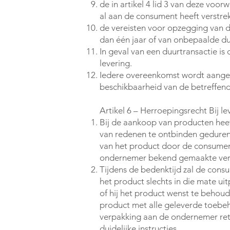
de in artikel 4 lid 3 van deze v
al aan de consument heeft verstre
de vereisten voor opzegging van 
dan één jaar of van onbepaalde duu
In geval van een duurtransactie is 
levering.
Iedere overeenkomst wordt aang
beschikbaarheid van de betreffen
Artikel 6 – Herroepingsrecht Bij l
Bij de aankoop van producten he
van redenen te ontbinden geduren
van het product door de consume
ondernemer bekend gemaakte ver
Tijdens de bedenktijd zal de cons
het product slechts in die mate u
of hij het product wenst te behoude
product met alle geleverde toebeho
verpakking aan de ondernemer ret
duidelijke instructies.