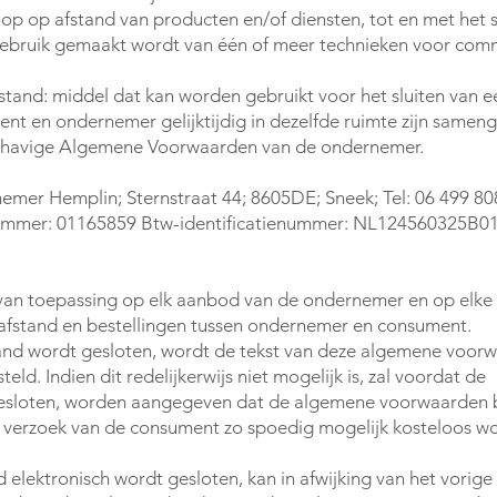
p op afstand van producten en/of diensten, tot en met het s
gebruik gemaakt wordt van één of meer technieken voor com
tand: middel dat kan worden gebruikt voor het sluiten van e
nt en ondernemer gelijktijdig in dezelfde ruimte zijn same
havige Algemene Voorwaarden van de ondernemer.
rnemer Hemplin; Sternstraat 44; 8605DE; Sneek; Tel: 06 499 80
mmer: 01165859 Btw-identificatienummer: NL124560325B0
an toepassing op elk aanbod van de ondernemer en op elke 
fstand en bestellingen tussen ondernemer en consument.
nd wordt gesloten, wordt de tekst van deze algemene voor
d. Indien dit redelijkerwijs niet mogelijk is, zal voordat de
esloten, worden aangegeven dat de algemene voorwaarden b
 op verzoek van de consument zo spoedig mogelijk kosteloos w
elektronisch wordt gesloten, kan in afwijking van het vorige 