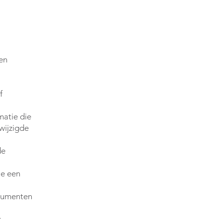
een
f
matie die
wijzigde
de
ie een
nsumenten
r