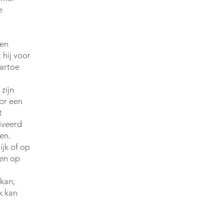
e
 en
 hij voor
aartoe
zijn
oor een
t
iveerd
en.
ijk of op
gen op
kan;
k kan