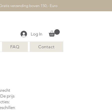
Gratis verzending boven 150,- Euro
Log In
FAQ
Contact
srecht
De prijs
cties:
eschillen