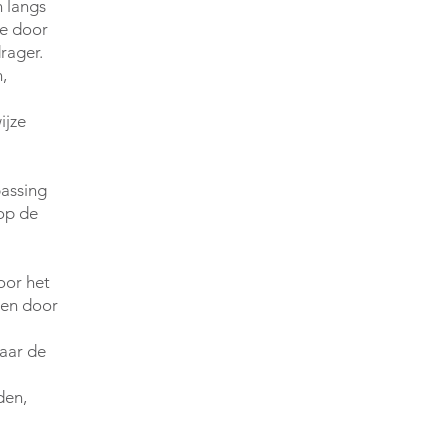
 langs
ze door
rager.
,
ijze
passing
op de
oor het
den door
naar de
den,