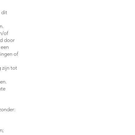
 dit
n.
n/of
od door
 een
ingen of
zijn tot
en.
hte
jzonder:
n;