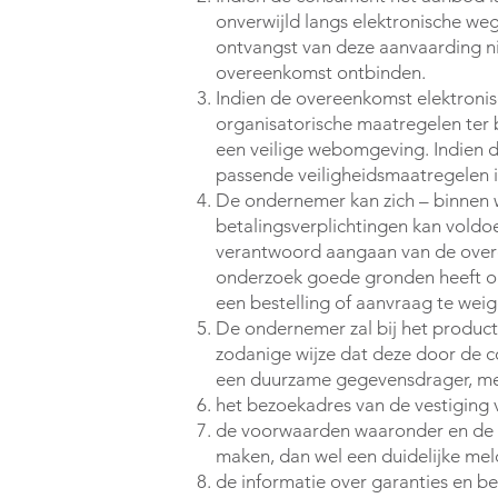
onverwijld langs elektronische we
ontvangst van deze aanvaarding n
overeenkomst ontbinden.
Indien de overeenkomst elektronis
organisatorische maatregelen ter b
een veilige webomgeving. Indien 
passende veiligheidsmaatregelen 
De ondernemer kan zich – binnen w
betalingsverplichtingen kan voldoen
verantwoord aangaan van de overe
onderzoek goede gronden heeft om
een bestelling of aanvraag te wei
De ondernemer zal bij het product 
zodanige wijze dat deze door de 
een duurzame gegevensdrager, me
het bezoekadres van de vestiging
de voorwaarden waaronder en de w
maken, dan wel een duidelijke meld
de informatie over garanties en b