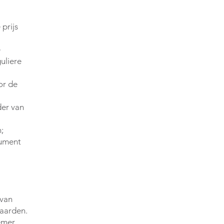
prijs
e
uliere
or de
der van
;
sument
 van
aarden.
emer