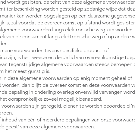
nd wordt gesloten, de tekst van deze algemene voorwaarden
nt ter beschikking worden gesteld op zodanige wijze dat de
manier kan worden opgeslagen op een duurzame gegevensd
lijk is, zal voordat de overeenkomst op afstand wordt gesloten
lgemene voorwaarden langs elektronische weg kan worden
ek van de consument langs elektronische weg of op andere w
den.
emene voorwaarden tevens specifieke product- of
g zijn, is het tweede en derde lid van overeenkomstige toe
l van tegenstrijdige algemene voorwaarden steeds beroepen 
m het meest gunstig is.
en in deze algemene voorwaarden op enig moment geheel of
tigd worden, dan blijft de overeenkomst en deze voorwaarden v
fende bepaling in onderling overleg onverwijld vervangen wor
 het oorspronkelijke zoveel mogelijk benaderd.
ne voorwaarden zijn geregeld, dienen te worden beoordeeld ‘
arden.
of inhoud van één of meerdere bepalingen van onze voorwaar
 de geest’ van deze algemene voorwaarden.