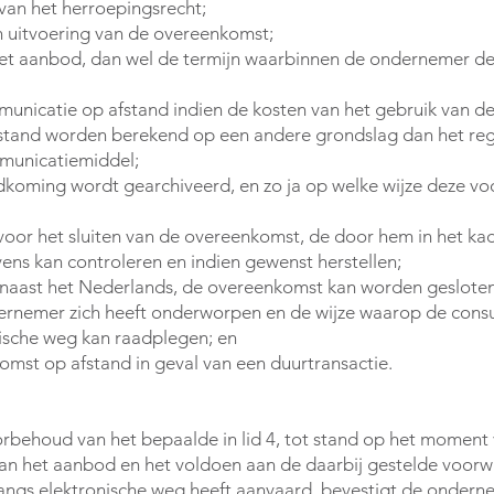
 van het herroepingsrecht;
en uitvoering van de overeenkomst;
et aanbod, dan wel de termijn waarbinnen de ondernemer de 
municatie op afstand indien de kosten van het gebruik van d
stand worden berekend op een andere grondslag dan het reg
mmunicatiemiddel;
koming wordt gearchiveerd, en zo ja op welke wijze deze vo
oor het sluiten van de overeenkomst, de door hem in het ka
ns kan controleren en indien gewenst herstellen;
, naast het Nederlands, de overeenkomst kan worden gesloten
rnemer zich heeft onderworpen en de wijze waarop de con
ische weg kan raadplegen; en
mst op afstand in geval van een duurtransactie.
behoud van het bepaalde in lid 4, tot stand op het moment
n het aanbod en het voldoen aan de daarbij gestelde voorw
angs elektronische weg heeft aanvaard, bevestigt de ondern