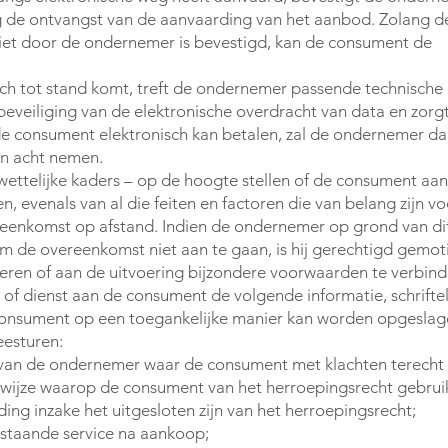
g de ontvangst van de aanvaarding van het aanbod. Zolang d
iet door de ondernemer is bevestigd, kan de consument de
ch tot stand komt, treft de ondernemer passende technische
eveiliging van de elektronische overdracht van data en zorgt
de consument elektronisch kan betalen, zal de ondernemer d
in acht nemen.
ettelijke kaders – op de hoogte stellen of de consument aan 
, evenals van al die feiten en factoren die van belang zijn v
enkomst op afstand. Indien de ondernemer op grond van di
 de overeenkomst niet aan te gaan, is hij gerechtigd gemot
geren of aan de uitvoering bijzondere voorwaarden te verbind
of dienst aan de consument de volgende informatie, schriftel
consument op een toegankelijke manier kan worden opgesla
esturen:
 van de ondernemer waar de consument met klachten terecht 
ijze waarop de consument van het herroepingsrecht gebrui
ing inzake het uitgesloten zijn van het herroepingsrecht;
estaande service na aankoop;