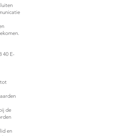
luiten
municatie
en
ngekomen.
8 40 E-
1
tot
waarden
ij de
orden
lid en