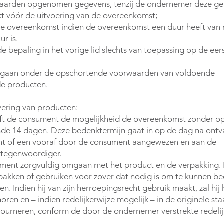
oorwaarden opgenomen gegevens, tenzij de ondernemer deze g
kt vóór de uitvoering van de overeenkomst;
de overeenkomst indien de overeenkomst een duur heeft van
r is.
de bepaling in het vorige lid slechts van toepassing op de eer
egaan onder de opschortende voorwaarden van voldoende
de producten.
evering van producten:
eft de consument de mogelijkheid de overeenkomst zonder o
de 14 dagen. Deze bedenktermijn gaat in op de dag na ontv
nt of een vooraf door de consument aangewezen en aan de
tegenwoordiger.
ument zorgvuldig omgaan met het product en de verpakking. H
itpakken of gebruiken voor zover dat nodig is om te kunnen b
n. Indien hij van zijn herroepingsrecht gebruik maakt, zal hij 
ren en – indien redelijkerwijze mogelijk – in de originele sta
ourneren, conform de door de ondernemer verstrekte redelij