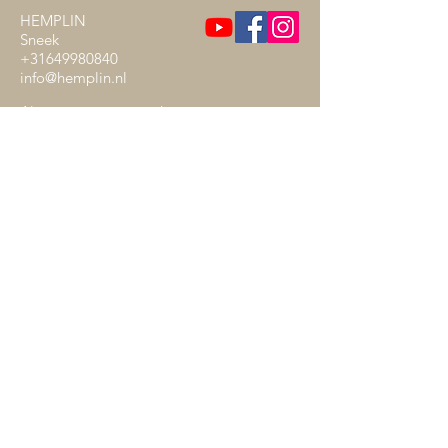
HEMPLIN
Sneek
+31649980840
info@hemplin.nl
Algemene voorwaarden
Disclaimer
Privacybeleid
Verzenden en retourneren
Aanmelden Nieuwsbrief
Verkooppunt Lavital