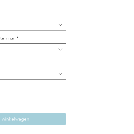
te in cm
*
n winkelwagen