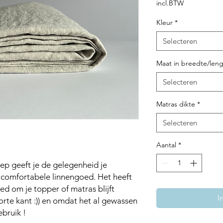
incl.BTW
Kleur
*
Selecteren
Maat in breedte/leng
Selecteren
Matras dikte
*
Selecteren
Aantal
*
p geeft je de gelegenheid je
 comfortabele linnengoed. Het heeft
ed om je topper of matras blijft
I
orte kant :)) en omdat het al gewassen
ebruik !