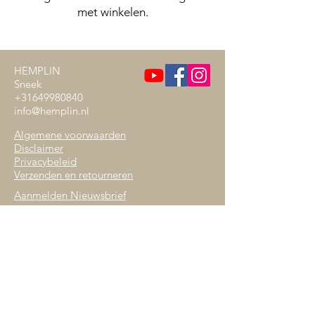
met winkelen.
HEMPLIN
Sneek
+31649980840
info@hemplin.nl
Algemene voorwaarden
Disclaimer
Privacybeleid
Verzenden en retourneren
Aanmelden Nieuwsbrief
Verkooppunt Lavital